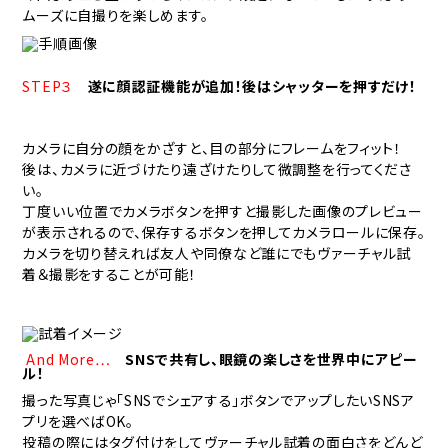
ムーズに自撮りを楽しめます。
STEP３
遂に顔認証機能が追加！後はシャッターを押すだけ！
カメラに自分の顔をかざすと、目の部分にフレームをフィット！
後は、カメラに近づけたり遠ざけたりして微調整を行ってくださ
い。
丁度いい位置でカメラボタンを押すと撮影した画像のプレビュー
が表示されるので、保存するボタンを押してカメラロールに保存。
カメラを切り替えれば友人や同僚など誰にでもヴァーチャル試
着＆撮影をすることが可能！
And More…
SNSで共有し、眼鏡の楽しさを世界中にアピー
ル！
撮った写真じゃ「SNSでシェアする」ボタンでアップしたいSNSア
プリを選べばOK。
投稿の際にはタグ付けをしてヴァーチャル試着の面白さをどんど