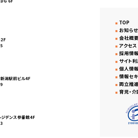
DG 6F
1
TOP
お知らせ
会社概
2F
アクセス
45
採用情
サイト利
個人情
情報セキ
産新潟駅前ビル4F
両立推
59
育児・介
レジデンス参番館4F
03