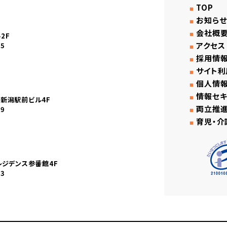
TOP
お知らせ
会社概
2F
アクセス
45
採用情
サイト利
個人情
情報セキ
産新潟駅前ビル4F
両立推
59
育児・介
レジデンス参番館4F
03