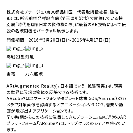
株式会社プラージュ（東京都品川区 代表取締役社長：磯浩一
郎）は、所沢航空発祥記念館（埼玉県所沢市）で開催している特
別展「時代を翔る日本の傑作機たち」に最新のAR技術によって伝
説の名戦闘機をバーチャル展示します。
開催期間 2016年3月20日(日)～2016年4月17日(日)
零戦21型
烈風
雷電
九六艦戦
AR(Augmented Reality)。日本語でいう「拡張現実」は、現実
の世界に仮想の物体を反映できる技術です。
ARcube
®
はスマートフォンやタブレット端末（iOS/Android）のカ
メラで対象画像を認識するとアニメーションや3DCG、音楽や動
画が飛び出すアプリケーションです。
早い時期からこの技術に注目してきたプラージュ。自社運営のAR
プラットフォーム「ARcube®」は、トップクラスのシェアを誇ってい
ます。