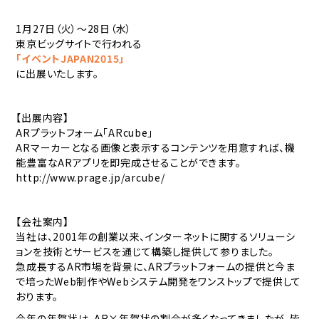
1月27日（火）～28日（水）
東京ビッグサイトで行われる
「イベントJAPAN2015」
に出展いたします。
【出展内容】
ARプラットフォーム「ARcube」
ARマーカーとなる画像と表示するコンテンツを用意すれば、機
能豊富なARアプリを即完成させることができます。
http://www.prage.jp/arcube/
【会社案内】
当社は、2001年の創業以来、インターネットに関するソリューシ
ョンを技術とサービスを通じて構築し提供して参りました。
急成長するAR市場を背景に、ARプラットフォームの提供と今ま
で培ったWeb制作やWebシステム開発をワンストップで提供して
おります。
今年の年賀状は、AR×年賀状の割合が多くなってきましたが、皆