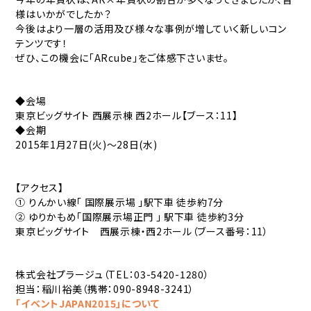
様はいかがでしたか？
今後はより一層の活用及び様々な事例が増していく新しいコン
テンツです！
ぜひ、この機会に「ARcube」をご体感下さいませ。
◆会場
東京ビッグサイト 西展示棟 西2ホール【ブース：11】
◆会期
2015年1月27日(火)～28日(水)
【アクセス】
① りんかい線「 国際展示場 」駅下車 徒歩約7分
② ゆりかもめ「国際展示場正門 」 駅下車 徒歩約3分
東京ビッグサイト 西展示棟・西2ホール（ブース番号：11）
株式会社プラージュ（TEL：03-5420-1280）
担当：稲川裕美（携帯：090-8948-3241）
「イベントJAPAN2015」について