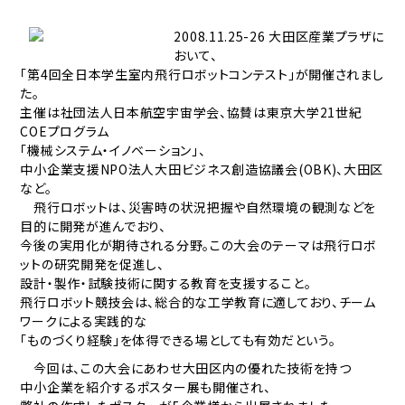
2008.11.25-26 大田区産業プラザに
おいて、
「第4回全日本学生室内飛行ロボットコンテスト」が開催されまし
た。
主催は社団法人日本航空宇宙学会、協賛は東京大学21世紀
COEプログラム
「機械システム・イノベーション」、
中小企業支援NPO法人大田ビジネス創造協議会(OBK)、大田区
など。
飛行ロボットは、災害時の状況把握や自然環境の観測などを
目的に開発が進んでおり、
今後の実用化が期待される分野。この大会のテーマは飛行ロボ
ットの研究開発を促進し、
設計・製作・試験技術に関する教育を支援すること。
飛行ロボット競技会は、総合的な工学教育に適しており、チーム
ワークによる実践的な
「ものづくり経験」を体得できる場としても有効だという。
今回は、この大会にあわせ大田区内の優れた技術を持つ
中小企業を紹介するポスター展も開催され、